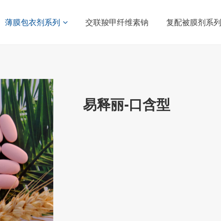
薄膜包衣剂系列
交联羧甲纤维素钠
复配被膜剂系
易释丽-口含型